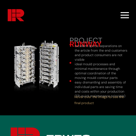
Skip
to
content
PROJECT
RUNWAY
excellent optics: separations on
the article from the end customers
and product consumers are not
visible
ideal mould processes and
minimal maintenance through
optimal coordination of the
moving mould contour parts
easy dismantling and assembly of
individual parts are saving time
and costs within your production
(ER-quick maintenance principle)
Hover over the image to see the
final product