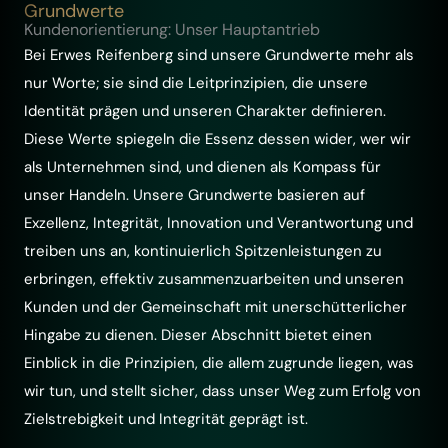
Grundwerte
Kundenorientierung: Unser Hauptantrieb
Bei Erwes Reifenberg sind unsere Grundwerte mehr als
nur Worte; sie sind die Leitprinzipien, die unsere
Identität prägen und unseren Charakter definieren.
Diese Werte spiegeln die Essenz dessen wider, wer wir
als Unternehmen sind, und dienen als Kompass für
unser Handeln. Unsere Grundwerte basieren auf
Exzellenz, Integrität, Innovation und Verantwortung und
treiben uns an, kontinuierlich Spitzenleistungen zu
erbringen, effektiv zusammenzuarbeiten und unseren
Kunden und der Gemeinschaft mit unerschütterlicher
Hingabe zu dienen. Dieser Abschnitt bietet einen
Einblick in die Prinzipien, die allem zugrunde liegen, was
wir tun, und stellt sicher, dass unser Weg zum Erfolg von
Zielstrebigkeit und Integrität geprägt ist.