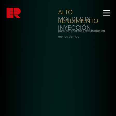
Ir
al
ALTO
contenido
MOLDES DE
RENDIMIENTO
INYECCIÓN
para obtener más resultados en
menos tiempo